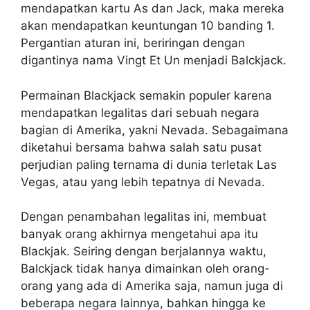
mendapatkan kartu As dan Jack, maka mereka
akan mendapatkan keuntungan 10 banding 1.
Pergantian aturan ini, beriringan dengan
digantinya nama Vingt Et Un menjadi Balckjack.
Permainan Blackjack semakin populer karena
mendapatkan legalitas dari sebuah negara
bagian di Amerika, yakni Nevada. Sebagaimana
diketahui bersama bahwa salah satu pusat
perjudian paling ternama di dunia terletak Las
Vegas, atau yang lebih tepatnya di Nevada.
Dengan penambahan legalitas ini, membuat
banyak orang akhirnya mengetahui apa itu
Blackjak. Seiring dengan berjalannya waktu,
Balckjack tidak hanya dimainkan oleh orang-
orang yang ada di Amerika saja, namun juga di
beberapa negara lainnya, bahkan hingga ke