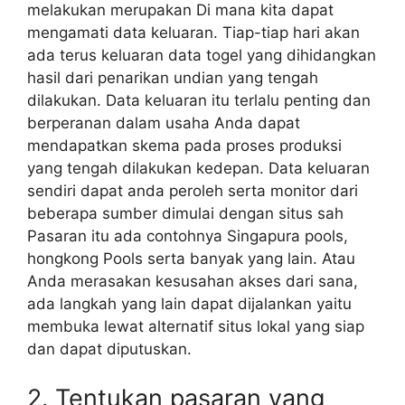
melakukan merupakan Di mana kita dapat
mengamati data keluaran. Tiap-tiap hari akan
ada terus keluaran data togel yang dihidangkan
hasil dari penarikan undian yang tengah
dilakukan. Data keluaran itu terlalu penting dan
berperanan dalam usaha Anda dapat
mendapatkan skema pada proses produksi
yang tengah dilakukan kedepan. Data keluaran
sendiri dapat anda peroleh serta monitor dari
beberapa sumber dimulai dengan situs sah
Pasaran itu ada contohnya Singapura pools,
hongkong Pools serta banyak yang lain. Atau
Anda merasakan kesusahan akses dari sana,
ada langkah yang lain dapat dijalankan yaitu
membuka lewat alternatif situs lokal yang siap
dan dapat diputuskan.
2. Tentukan pasaran yang