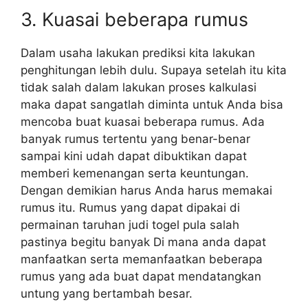
3. Kuasai beberapa rumus
Dalam usaha lakukan prediksi kita lakukan
penghitungan lebih dulu. Supaya setelah itu kita
tidak salah dalam lakukan proses kalkulasi
maka dapat sangatlah diminta untuk Anda bisa
mencoba buat kuasai beberapa rumus. Ada
banyak rumus tertentu yang benar-benar
sampai kini udah dapat dibuktikan dapat
memberi kemenangan serta keuntungan.
Dengan demikian harus Anda harus memakai
rumus itu. Rumus yang dapat dipakai di
permainan taruhan judi togel pula salah
pastinya begitu banyak Di mana anda dapat
manfaatkan serta memanfaatkan beberapa
rumus yang ada buat dapat mendatangkan
untung yang bertambah besar.