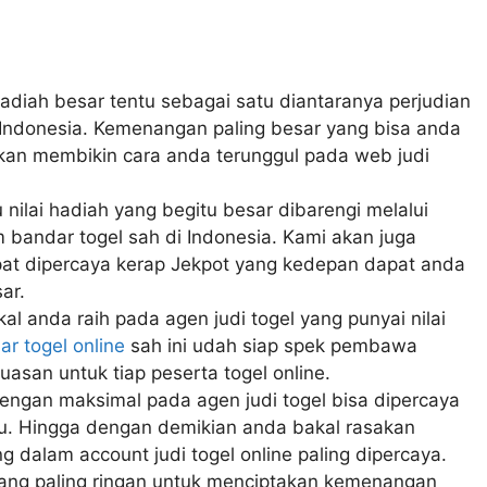
adiah besar tentu sebagai satu diantaranya perjudian
i Indonesia. Kemenangan paling besar yang bisa anda
 akan membikin cara anda terunggul pada web judi
 nilai hadiah yang begitu besar dibarengi melalui
bandar togel sah di Indonesia. Kami akan juga
pat dipercaya kerap Jekpot yang kedepan dapat anda
ar.
anda raih pada agen judi togel yang punyai nilai
ar togel online
sah ini udah siap spek pembawa
uasan untuk tiap peserta togel online.
dengan maksimal pada agen judi togel bisa dipercaya
itu. Hingga dengan demikian anda bakal rasakan
 dalam account judi togel online paling dipercaya.
ang paling ringan untuk menciptakan kemenangan