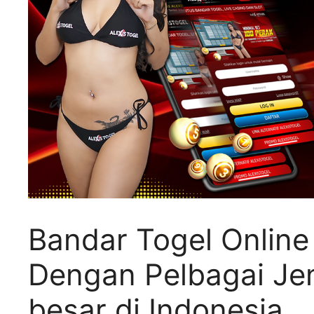
Bandar Togel Online
Dengan Pelbagai Jen
besar di Indonesia