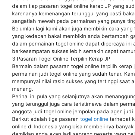
dalam tiap pasaran togel online kerap JP yang su
karenanya kemenangan terunggul yang pasti baka
sangatlah mewah pada permainan yang punya ting
Belumlah lagi kami akan juga membikin cara yang 
yang kedepan bakal membikin anda bertambah ga
dalam permainan togel online dapat dipercaya ini
berkesempatan sukses lebih semakin cepat namun
3 Pasaran Togel Online Terpilih Kerap JP
Bermain dalam pasaran togel online terpilih kerap 
permainan judi togel online yang sudah tenar. Ka
mempunyai nilai rasio sukses yang tertinggi saat
menang.
Perihal ini pula yang selanjutnya akan menanggu
yang terunggul juga cara teristimewa dalam perma
anggota judi togel online jempolan pada agen jud
Berikut adalah tiga pasaran
togel online
terhebat k
online di Indonesia yang bisa memberinya banyak
demikian anda akan jadi seorang peserta yang p