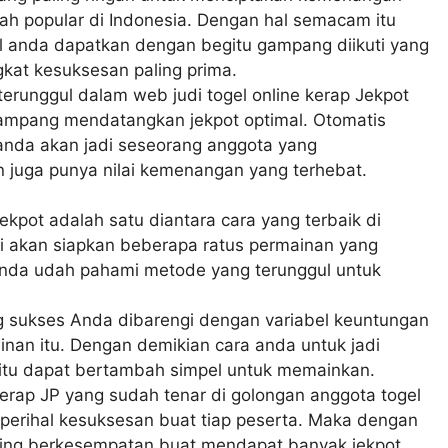
dah popular di Indonesia. Dengan hal semacam itu
l anda dapatkan dengan begitu gampang diikuti yang
kat kesuksesan paling prima.
terunggul dalam web judi togel online kerap Jekpot
mpang mendatangkan jekpot optimal. Otomatis
 anda akan jadi seseorang anggota yang
 juga punya nilai kemenangan yang terhebat.
jekpot adalah satu diantara cara yang terbaik di
mi akan siapkan beberapa ratus permainan yang
 anda udah pahami metode yang terunggul untuk
ng sukses Anda dibarengi dengan variabel keuntungan
inan itu. Dengan demikian cara anda untuk jadi
i itu dapat bertambah simpel untuk memainkan.
erap JP yang sudah tenar di golongan anggota togel
 perihal kesuksesan buat tiap peserta. Maka dengan
aling berkesempatan buat mendapat banyak jekpot