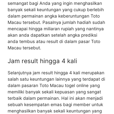
semangat bagi Anda yang ingin menghasilkan
banyak sekali keuntungan yang cukup berlebih
dalam permainan angka keberuntungan Toto
Macau tersebut. Pasalnya jumlah hadiah sudah
mencapai hingga miliaran rupiah yang nantinya
akan anda dapatkan setelah angka prediksi
anda tembus atau result di dalam pasar Toto
Macau tersebut.
Jam result hingga 4 kali
Selanjutnya jam result hingga 4 kali merupakan
salah satu keuntungan lainnya yang terdapat di
dalam pasaran Toto Macau togel online yang
memiliki banyak sekali kepuasan yang sangat
terbaik dalam permainan. Hal ini akan menjadi
sebuah kesempatan emas bagi member untuk
menghasilkan banyak sekali keuntungan yang