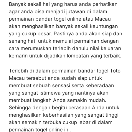
Banyak sekali hal yang harus anda perhatikan
agar anda bisa menjadi jutawan di dalam
permainan bandar togel online atau Macau
akan menghasilkan banyak sekali keuntungan
yang cukup besar. Pastinya anda akan siap dan
senang hati untuk memulai permainan dengan
cara merumuskan terlebih dahulu nilai keluaran
kemarin untuk dijadikan lompatan yang terbaik.
Terlebih di dalam permainan bandar togel Toto
Macau tersebut anda sudah siap untuk
membuat sebuah sensasi serta keberadaan
yang sangat istimewa yang nantinya akan
membuat langkah Anda semakin mudah.
Sehingga dengan begitu perasaan Anda untuk
menghasilkan keberhasilan yang sangat tinggi
akan semakin terbuka cukup lebar di dalam
permainan togel online ini.