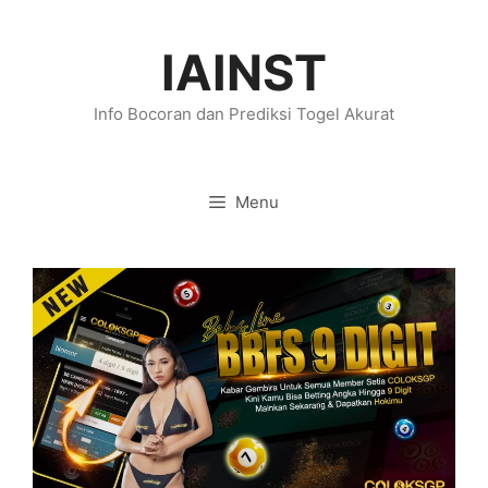
Langsung
ke
IAINST
isi
Info Bocoran dan Prediksi Togel Akurat
Menu