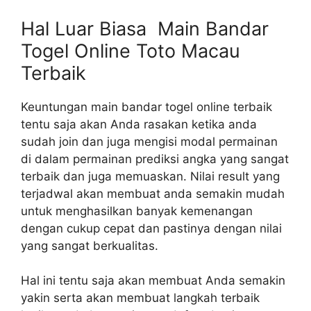
Hal Luar Biasa Main Bandar
Togel Online Toto Macau
Terbaik
Keuntungan main bandar togel online terbaik
tentu saja akan Anda rasakan ketika anda
sudah join dan juga mengisi modal permainan
di dalam permainan prediksi angka yang sangat
terbaik dan juga memuaskan. Nilai result yang
terjadwal akan membuat anda semakin mudah
untuk menghasilkan banyak kemenangan
dengan cukup cepat dan pastinya dengan nilai
yang sangat berkualitas.
Hal ini tentu saja akan membuat Anda semakin
yakin serta akan membuat langkah terbaik