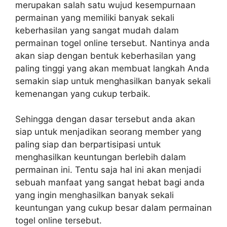
merupakan salah satu wujud kesempurnaan
permainan yang memiliki banyak sekali
keberhasilan yang sangat mudah dalam
permainan togel online tersebut. Nantinya anda
akan siap dengan bentuk keberhasilan yang
paling tinggi yang akan membuat langkah Anda
semakin siap untuk menghasilkan banyak sekali
kemenangan yang cukup terbaik.
Sehingga dengan dasar tersebut anda akan
siap untuk menjadikan seorang member yang
paling siap dan berpartisipasi untuk
menghasilkan keuntungan berlebih dalam
permainan ini. Tentu saja hal ini akan menjadi
sebuah manfaat yang sangat hebat bagi anda
yang ingin menghasilkan banyak sekali
keuntungan yang cukup besar dalam permainan
togel online tersebut.