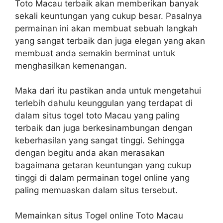
Toto Macau terbaik akan memberikan banyak
sekali keuntungan yang cukup besar. Pasalnya
permainan ini akan membuat sebuah langkah
yang sangat terbaik dan juga elegan yang akan
membuat anda semakin berminat untuk
menghasilkan kemenangan.
Maka dari itu pastikan anda untuk mengetahui
terlebih dahulu keunggulan yang terdapat di
dalam situs togel toto Macau yang paling
terbaik dan juga berkesinambungan dengan
keberhasilan yang sangat tinggi. Sehingga
dengan begitu anda akan merasakan
bagaimana getaran keuntungan yang cukup
tinggi di dalam permainan togel online yang
paling memuaskan dalam situs tersebut.
Memainkan situs Togel online Toto Macau