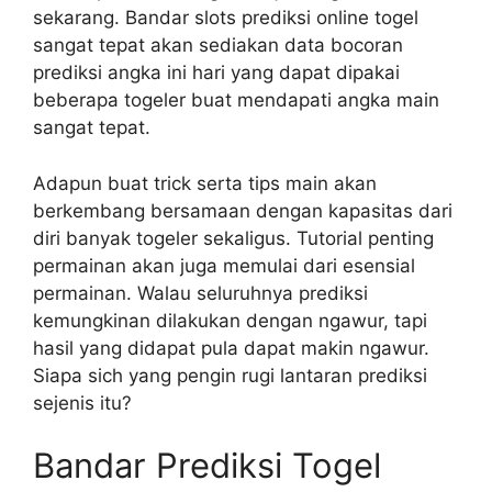
sekarang. Bandar slots prediksi online togel
sangat tepat akan sediakan data bocoran
prediksi angka ini hari yang dapat dipakai
beberapa togeler buat mendapati angka main
sangat tepat.
Adapun buat trick serta tips main akan
berkembang bersamaan dengan kapasitas dari
diri banyak togeler sekaligus. Tutorial penting
permainan akan juga memulai dari esensial
permainan. Walau seluruhnya prediksi
kemungkinan dilakukan dengan ngawur, tapi
hasil yang didapat pula dapat makin ngawur.
Siapa sich yang pengin rugi lantaran prediksi
sejenis itu?
Bandar Prediksi Togel