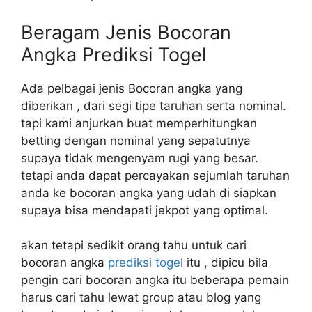
Beragam Jenis Bocoran
Angka Prediksi Togel
Ada pelbagai jenis Bocoran angka yang
diberikan , dari segi tipe taruhan serta nominal.
tapi kami anjurkan buat memperhitungkan
betting dengan nominal yang sepatutnya
supaya tidak mengenyam rugi yang besar.
tetapi anda dapat percayakan sejumlah taruhan
anda ke bocoran angka yang udah di siapkan
supaya bisa mendapati jekpot yang optimal.
akan tetapi sedikit orang tahu untuk cari
bocoran angka
prediksi togel
itu , dipicu bila
pengin cari bocoran angka itu beberapa pemain
harus cari tahu lewat group atau blog yang