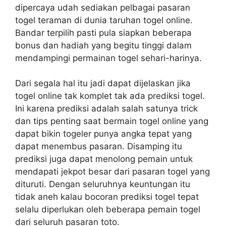
dipercaya udah sediakan pelbagai pasaran
togel teraman di dunia taruhan togel online.
Bandar terpilih pasti pula siapkan beberapa
bonus dan hadiah yang begitu tinggi dalam
mendampingi permainan togel sehari-harinya.
Dari segala hal itu jadi dapat dijelaskan jika
togel online tak komplet tak ada prediksi togel.
Ini karena prediksi adalah salah satunya trick
dan tips penting saat bermain togel online yang
dapat bikin togeler punya angka tepat yang
dapat menembus pasaran. Disamping itu
prediksi juga dapat menolong pemain untuk
mendapati jekpot besar dari pasaran togel yang
dituruti. Dengan seluruhnya keuntungan itu
tidak aneh kalau bocoran prediksi togel tepat
selalu diperlukan oleh beberapa pemain togel
dari seluruh pasaran toto.