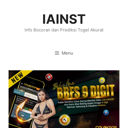
Langsung
ke
IAINST
isi
Info Bocoran dan Prediksi Togel Akurat
Menu