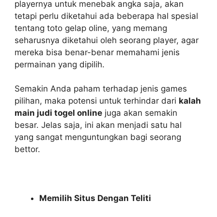
playernya untuk menebak angka saja, akan
tetapi perlu diketahui ada beberapa hal spesial
tentang toto gelap oline, yang memang
seharusnya diketahui oleh seorang player, agar
mereka bisa benar-benar memahami jenis
permainan yang dipilih.
Semakin Anda paham terhadap jenis games
pilihan, maka potensi untuk terhindar dari
kalah
main judi togel online
juga akan semakin
besar. Jelas saja, ini akan menjadi satu hal
yang sangat menguntungkan bagi seorang
bettor.
Memilih Situs Dengan Teliti