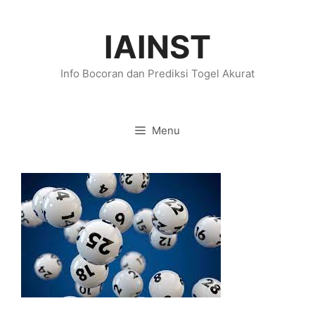
Langsung
ke
IAINST
isi
Info Bocoran dan Prediksi Togel Akurat
Menu