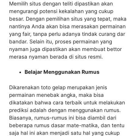
Memilih situs dengan teliti dipastikan akan
mengurangi potensi kekalahan yang cukup
besar. Dengan pemilihan situs yang tepat, maka
nantinya Anda akan bisa merasakan permainan
yang fair, tanpa perlu adanya tindak curang dar
bandar. Selain itu, proses permainan yang
nyaman juga dipastikan akan membuat bettor
merasa nyaman berada di situs resmi.
Belajar Menggunakan Rumus
Dikarenakan toto gelap merupakan jenis
permainan menebak angka, maka bisa
dikatakan bahwa cara terbaik untuk melakukan
prediksi adalah dengan menggunakan rumus.
Biasanya, rumus-rumus ini bisa diambil dari
beberapa rumus dasar mate-matika, dan tentu
saja hal ini akan menjadi satu hal yang cukup