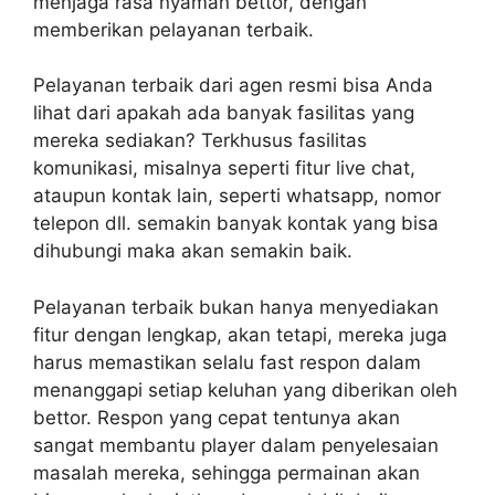
menjaga rasa nyaman bettor, dengan
memberikan pelayanan terbaik.
Pelayanan terbaik dari agen resmi bisa Anda
lihat dari apakah ada banyak fasilitas yang
mereka sediakan? Terkhusus fasilitas
komunikasi, misalnya seperti fitur live chat,
ataupun kontak lain, seperti whatsapp, nomor
telepon dll. semakin banyak kontak yang bisa
dihubungi maka akan semakin baik.
Pelayanan terbaik bukan hanya menyediakan
fitur dengan lengkap, akan tetapi, mereka juga
harus memastikan selalu fast respon dalam
menanggapi setiap keluhan yang diberikan oleh
bettor. Respon yang cepat tentunya akan
sangat membantu player dalam penyelesaian
masalah mereka, sehingga permainan akan