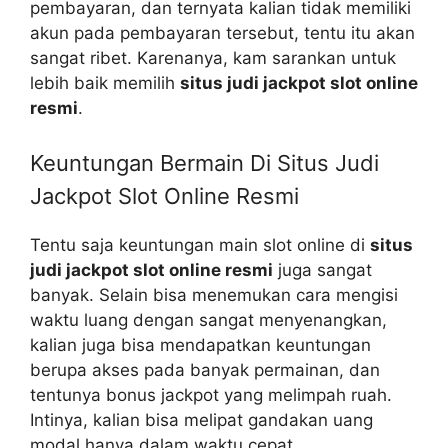
pembayaran, dan ternyata kalian tidak memiliki
akun pada pembayaran tersebut, tentu itu akan
sangat ribet. Karenanya, kam sarankan untuk
lebih baik memilih
situs judi jackpot slot online
resmi
.
Keuntungan Bermain Di Situs Judi
Jackpot Slot Online Resmi
Tentu saja keuntungan main slot online di
situs
judi jackpot slot online resmi
juga sangat
banyak. Selain bisa menemukan cara mengisi
waktu luang dengan sangat menyenangkan,
kalian juga bisa mendapatkan keuntungan
berupa akses pada banyak permainan, dan
tentunya bonus jackpot yang melimpah ruah.
Intinya, kalian bisa melipat gandakan uang
modal hanya dalam waktu cepat.