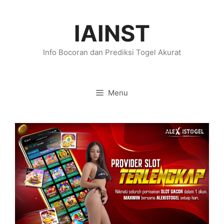
Langsung
ke
IAINST
isi
Info Bocoran dan Prediksi Togel Akurat
Menu