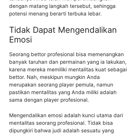
dengan matang langkah tersebut, sehingga
potensi menang berarti terbuka lebar.
Tidak Dapat Mengendalikan
Emosi
Seorang bettor profesional bisa memenangkan
banyak taruhan dan permainan yang ia lakukan,
karena mereka memiliki mentalitas kuat sebagai
bettor. Nah, meskipun mungkin Anda
merupakan seorang player pemula, namun
pastikan mentalitas yang Anda miliki adalah
sama dengan player profesional.
Mengendalikan emosi adalah kunci utama dari
mentalitas seorang profesional. Tidak bisa
dipungkiri bahwa judi adalah sesuatu yang