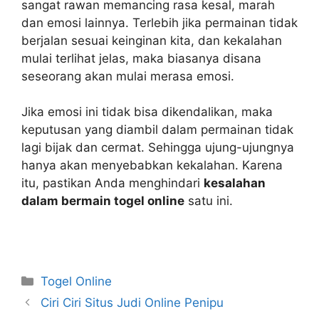
sangat rawan memancing rasa kesal, marah
dan emosi lainnya. Terlebih jika permainan tidak
berjalan sesuai keinginan kita, dan kekalahan
mulai terlihat jelas, maka biasanya disana
seseorang akan mulai merasa emosi.
Jika emosi ini tidak bisa dikendalikan, maka
keputusan yang diambil dalam permainan tidak
lagi bijak dan cermat. Sehingga ujung-ujungnya
hanya akan menyebabkan kekalahan. Karena
itu, pastikan Anda menghindari
kesalahan
dalam bermain togel online
satu ini.
Kategori
Togel Online
Ciri Ciri Situs Judi Online Penipu