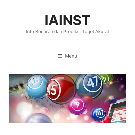
Langsung
ke
IAINST
isi
Info Bocoran dan Prediksi Togel Akurat
Menu