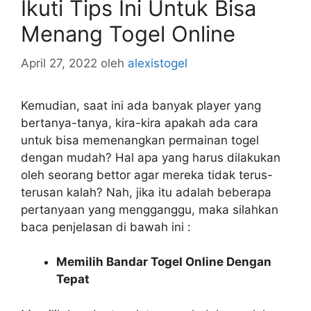
Ikuti Tips Ini Untuk Bisa
Menang Togel Online
April 27, 2022
oleh
alexistogel
Kemudian, saat ini ada banyak player yang
bertanya-tanya, kira-kira apakah ada cara
untuk bisa memenangkan permainan togel
dengan mudah? Hal apa yang harus dilakukan
oleh seorang bettor agar mereka tidak terus-
terusan kalah? Nah, jika itu adalah beberapa
pertanyaan yang mengganggu, maka silahkan
baca penjelasan di bawah ini :
Memilih Bandar Togel Online Dengan
Tepat