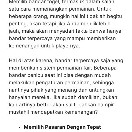
Memilih bandar togel, termasuk dalam salah
satu cara memenangkan permainan. Untuk
beberapa orang, mungkin hal ini tidaklah begitu
penting, akan tetapi jika Anda menilik lebih
jauh, maka akan menyadari fakta bahwa hanya
bandar terpercaya yang mampu memberikan
kemenangan untuk playernya.
Hal di atas karena, bandar terpercaya saja yang
memberikan sistem permainan fair. Beberapa
bandar penipu saat ini bisa dengan mudah
melakukan pengaturan permainan, sehingga
nantinya pihak yang menang dan untungkan
hanyalah mereka. jika sudah demikian, bukan
kah artinya bettor akan sulit, bahkan hampir
mustahil mendapatkan kemenangan?
Memilih Pasaran Dengan Tepat