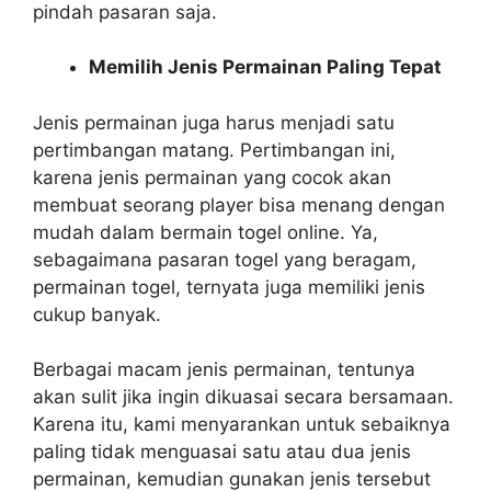
pindah pasaran saja.
Memilih Jenis Permainan Paling Tepat
Jenis permainan juga harus menjadi satu
pertimbangan matang. Pertimbangan ini,
karena jenis permainan yang cocok akan
membuat seorang player bisa menang dengan
mudah dalam bermain togel online. Ya,
sebagaimana pasaran togel yang beragam,
permainan togel, ternyata juga memiliki jenis
cukup banyak.
Berbagai macam jenis permainan, tentunya
akan sulit jika ingin dikuasai secara bersamaan.
Karena itu, kami menyarankan untuk sebaiknya
paling tidak menguasai satu atau dua jenis
permainan, kemudian gunakan jenis tersebut