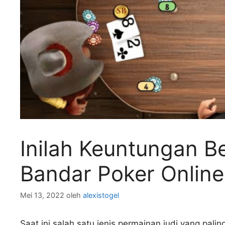
Inilah Keuntungan B
Bandar Poker Online
Mei 13, 2022
oleh
alexistogel
Saat ini salah satu jenis permainan judi yang pal