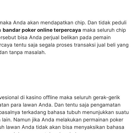
maka Anda akan mendapatkan chip. Dan tidak peduli
a
bandar poker online terpercaya
maka seluruh chip
ersebut bisa Anda perjual belikan pada pemain
caya tentu saja segala proses transaksi jual beli yang
 dan tanpa masalah.
sional di kasino offline maka seluruh gerak-gerik
atan para lawan Anda. Dan tentu saja pengamatan
 pasalnya terkadang bahasa tubuh menunjukkan suatu
n lain. Namun jika Anda melakukan permainan poker
uh lawan Anda tidak akan bisa menyaksikan bahasa