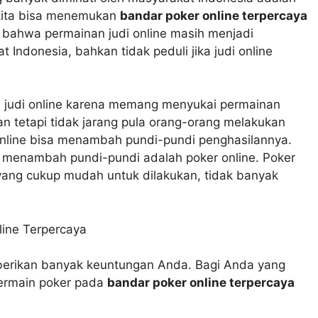
i kita bisa menemukan
bandar poker online terpercaya
 bahwa permainan judi online masih menjadi
 Indonesia, bahkan tidak peduli jika judi online
.
 judi online karena memang menyukai permainan
an tetapi tidak jarang pula orang-orang melakukan
online bisa menambah pundi-pundi penghasilannya.
 menambah pundi-pundi adalah poker online. Poker
ang cukup mudah untuk dilakukan, tidak banyak
ine Terpercaya
berikan banyak keuntungan Anda. Bagi Anda yang
bermain poker pada
bandar poker online terpercaya