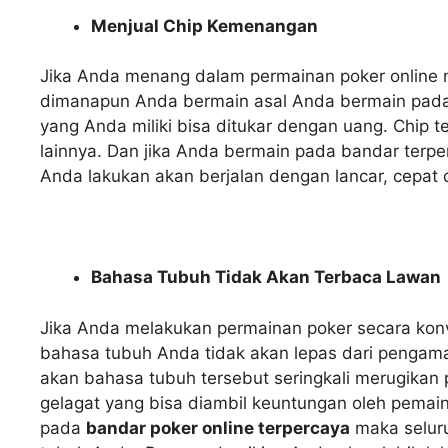
Menjual Chip Kemenangan
Jika Anda menang dalam permainan poker online 
dimanapun Anda bermain asal Anda bermain pad
yang Anda miliki bisa ditukar dengan uang. Chip t
lainnya. Dan jika Anda bermain pada bandar terper
Anda lakukan akan berjalan dengan lancar, cepat
Bahasa Tubuh Tidak Akan Terbaca Lawan
Jika Anda melakukan permainan poker secara konve
bahasa tubuh Anda tidak akan lepas dari pengam
akan bahasa tubuh tersebut seringkali merugikan
gelagat yang bisa diambil keuntungan oleh pemai
pada
bandar poker online terpercaya
maka selur