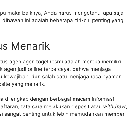
ipu maka baiknya, Anda harus mengetahui apa saja
h, dibawah ini adalah beberapa ciri-ciri penting yang
us Menarik
situs agen agen togel resmi adalah mereka memiliki
k agen judi online terpercaya, bahwa menjaga
 kewajiban, dan salah satu menjaga rasa nyaman
site yang menarik.
juga dilengkap dengan berbagai macam informasi
daftaran, tata cara melakukan deposit atau
withdraw
,
masi sangat penting untuk lebih memudahkan member