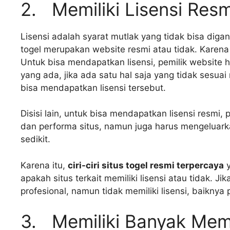
2. Memiliki Lisensi Resm
Lisensi adalah syarat mutlak yang tidak bisa dig
togel merupakan website resmi atau tidak. Karena 
Untuk bisa mendapatkan lisensi, pemilik website h
yang ada, jika ada satu hal saja yang tidak sesua
bisa mendapatkan lisensi tersebut.
Disisi lain, untuk bisa mendapatkan lisensi resmi,
dan performa situs, namun juga harus mengeluark
sedikit.
Karena itu,
ciri-ciri situs togel resmi terpercaya
y
apakah situs terkait memiliki lisensi atau tidak. Ji
profesional, namun tidak memiliki lisensi, baikny
3. Memiliki Banyak Me