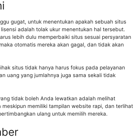
i
anggu gugat, untuk menentukan apakah sebuah situs
lisensi adalah tolak ukur menentukan hal tersebut.
arus lebih dulu memperbaiki situs sesuai persyaratan
i maka otomatis mereka akan gagal, dan tidak akan
 pihak situs tidak hanya harus fokus pada pelayanan
an uang yang jumlahnya juga sama sekali tidak
ang tidak boleh Anda lewatkan adalah melihat
ka meskipun memiliki tampilan website rapi, dan terlihat
a pertimbangkan ulang untuk memilih mereka.
mber