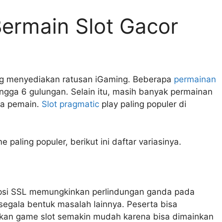
ermain Slot Gacor
ng menyediakan ratusan iGaming. Beberapa
permainan
ingga 6 gulungan. Selain itu, masih banyak permainan
ra pemain.
Slot pragmatic
play paling populer di
aling populer, berikut ini daftar variasinya.
psi SSL memungkinkan perlindungan ganda pada
segala bentuk masalah lainnya. Peserta bisa
kan game slot semakin mudah karena bisa dimainkan