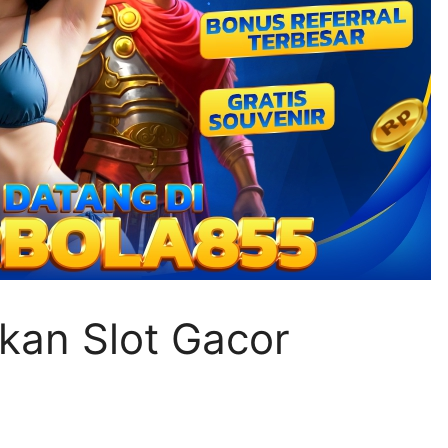
an Slot Gacor