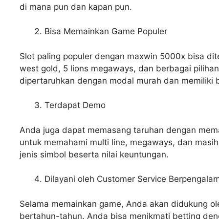
di mana pun dan kapan pun.
Bisa Memainkan Game Populer
Slot paling populer dengan maxwin 5000x bisa di
west gold, 5 lions megaways, dan berbagai piliha
dipertaruhkan dengan modal murah dan memiliki ba
Terdapat Demo
Anda juga dapat memasang taruhan dengan memaha
untuk memahami multi line, megaways, dan masi
jenis simbol beserta nilai keuntungan.
Dilayani oleh Customer Service Berpengala
Selama memainkan game, Anda akan didukung oleh
bertahun-tahun. Anda bisa menikmati betting den