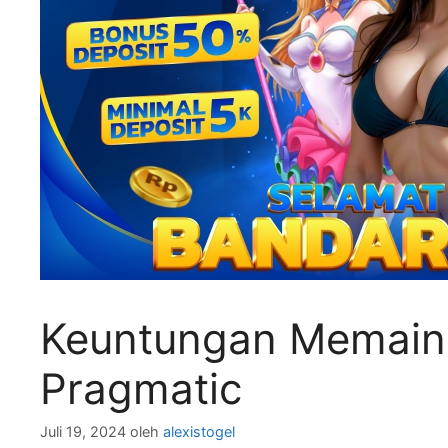
Keuntungan Memaink
Pragmatic
Juli 19, 2024
oleh
alexistogel