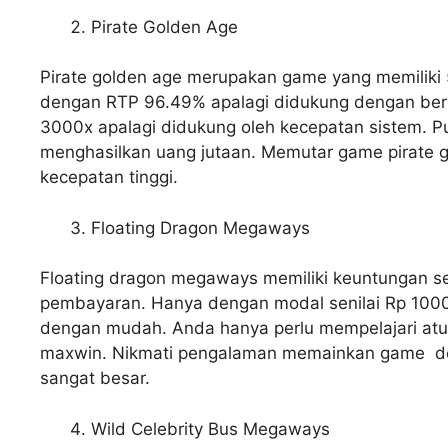
Pirate Golden Age
Pirate golden age merupakan game yang memiliki 5 
dengan RTP 96.49% apalagi didukung dengan berb
3000x apalagi didukung oleh kecepatan sistem. P
menghasilkan uang jutaan. Memutar game pirate 
kecepatan tinggi.
Floating Dragon Megaways
Floating dragon megaways memiliki keuntungan sen
pembayaran. Hanya dengan modal senilai Rp 1000
dengan mudah. Anda hanya perlu mempelajari atu
maxwin. Nikmati pengalaman memainkan game de
sangat besar.
Wild Celebrity Bus Megaways