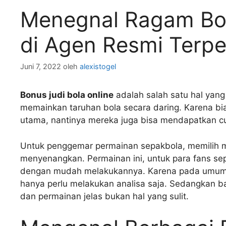
Menegnal Ragam Bon
di Agen Resmi Terp
Juni 7, 2022
oleh
alexistogel
Bonus judi bola online
adalah salah satu hal yang
memainkan taruhan bola secara daring. Karena bi
utama, nantinya mereka juga bisa mendapatkan c
Untuk penggemar permainan sepakbola, memilih m
menyenangkan. Permainan ini, untuk para fans sep
dengan mudah melakukannya. Karena pada umumn
hanya perlu melakukan analisa saja. Sedangkan b
dan permainan jelas bukan hal yang sulit.