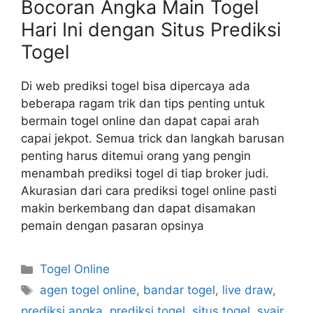
Bocoran Angka Main Togel
Hari Ini dengan Situs Prediksi
Togel
Di web prediksi togel bisa dipercaya ada
beberapa ragam trik dan tips penting untuk
bermain togel online dan dapat capai arah
capai jekpot. Semua trick dan langkah barusan
penting harus ditemui orang yang pengin
menambah prediksi togel di tiap broker judi.
Akurasian dari cara prediksi togel online pasti
makin berkembang dan dapat disamakan
pemain dengan pasaran opsinya
Kategori
Togel Online
Tag
agen togel online
,
bandar togel
,
live draw
,
prediksi angka
,
prediksi togel
,
situs togel
,
syair