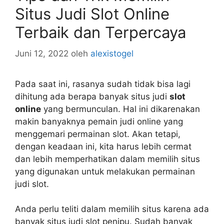
Situs Judi Slot Online
Terbaik dan Terpercaya
Juni 12, 2022
oleh
alexistogel
Pada saat ini, rasanya sudah tidak bisa lagi
dihitung ada berapa banyak situs judi
slot
online
yang bermunculan. Hal ini dikarenakan
makin banyaknya pemain judi online yang
menggemari permainan slot. Akan tetapi,
dengan keadaan ini, kita harus lebih cermat
dan lebih memperhatikan dalam memilih situs
yang digunakan untuk melakukan permainan
judi slot.
Anda perlu teliti dalam memilih situs karena ada
banyak situs judi slot penipu. Sudah banyak