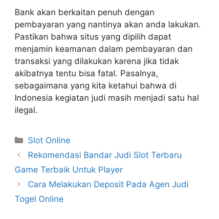
Bank akan berkaitan penuh dengan
pembayaran yang nantinya akan anda lakukan.
Pastikan bahwa situs yang dipilih dapat
menjamin keamanan dalam pembayaran dan
transaksi yang dilakukan karena jika tidak
akibatnya tentu bisa fatal. Pasalnya,
sebagaimana yang kita ketahui bahwa di
Indonesia kegiatan judi masih menjadi satu hal
ilegal.
Kategori
Slot Online
Rekomendasi Bandar Judi Slot Terbaru
Game Terbaik Untuk Player
Cara Melakukan Deposit Pada Agen Judi
Togel Online