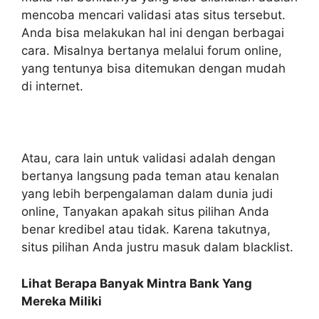
mencoba mencari validasi atas situs tersebut.
Anda bisa melakukan hal ini dengan berbagai
cara. Misalnya bertanya melalui forum online,
yang tentunya bisa ditemukan dengan mudah
di internet.
Atau, cara lain untuk validasi adalah dengan
bertanya langsung pada teman atau kenalan
yang lebih berpengalaman dalam dunia judi
online, Tanyakan apakah situs pilihan Anda
benar kredibel atau tidak. Karena takutnya,
situs pilihan Anda justru masuk dalam blacklist.
Lihat Berapa Banyak Mintra Bank Yang
Mereka Miliki