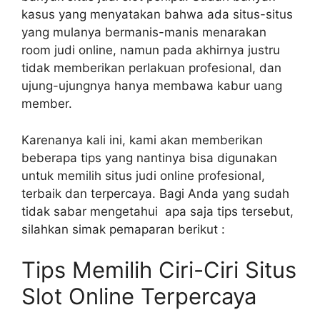
kasus yang menyatakan bahwa ada situs-situs
yang mulanya bermanis-manis menarakan
room judi online, namun pada akhirnya justru
tidak memberikan perlakuan profesional, dan
ujung-ujungnya hanya membawa kabur uang
member.
Karenanya kali ini, kami akan memberikan
beberapa tips yang nantinya bisa digunakan
untuk memilih situs judi online profesional,
terbaik dan terpercaya. Bagi Anda yang sudah
tidak sabar mengetahui apa saja tips tersebut,
silahkan simak pemaparan berikut :
Tips Memilih Ciri-Ciri Situs
Slot Online Terpercaya