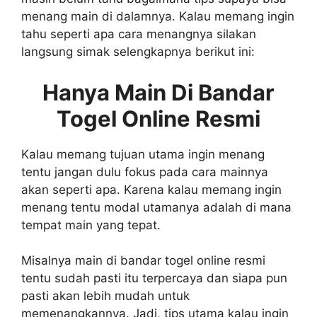
menang main di dalamnya. Kalau memang ingin
tahu seperti apa cara menangnya silakan
langsung simak selengkapnya berikut ini:
Hanya Main Di Bandar
Togel Online Resmi
Kalau memang tujuan utama ingin menang
tentu jangan dulu fokus pada cara mainnya
akan seperti apa. Karena kalau memang ingin
menang tentu modal utamanya adalah di mana
tempat main yang tepat.
Misalnya main di bandar togel online resmi
tentu sudah pasti itu terpercaya dan siapa pun
pasti akan lebih mudah untuk
memenangkannya. Jadi, tips utama kalau ingin