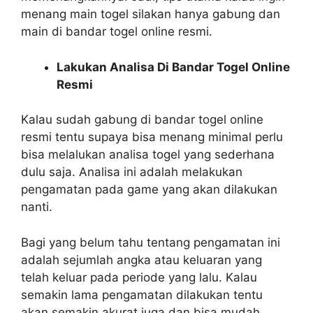
menang main togel silakan hanya gabung dan
main di bandar togel online resmi.
Lakukan Analisa Di Bandar Togel Online
Resmi
Kalau sudah gabung di bandar togel online
resmi tentu supaya bisa menang minimal perlu
bisa melalukan analisa togel yang sederhana
dulu saja. Analisa ini adalah melakukan
pengamatan pada game yang akan dilakukan
nanti.
Bagi yang belum tahu tentang pengamatan ini
adalah sejumlah angka atau keluaran yang
telah keluar pada periode yang lalu. Kalau
semakin lama pengamatan dilakukan tentu
akan semakin akurat juga dan bisa mudah