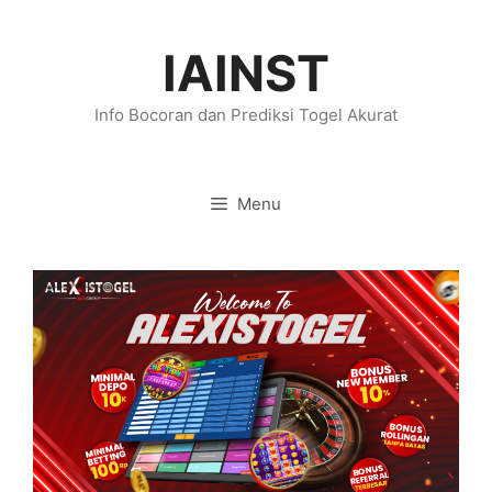
Langsung
ke
IAINST
isi
Info Bocoran dan Prediksi Togel Akurat
Menu