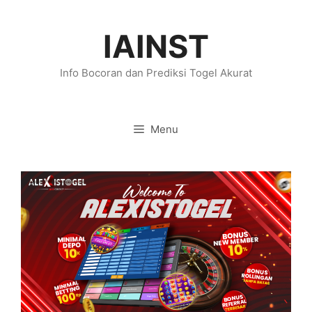
Langsung
ke
IAINST
isi
Info Bocoran dan Prediksi Togel Akurat
Menu