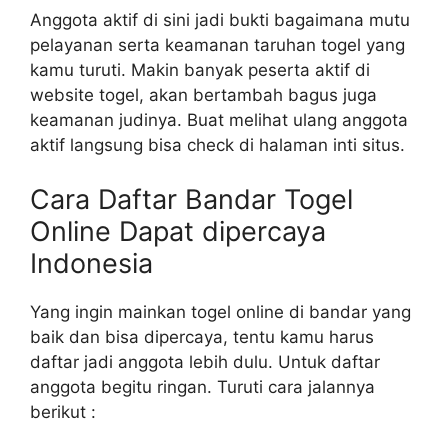
Anggota aktif di sini jadi bukti bagaimana mutu
pelayanan serta keamanan taruhan togel yang
kamu turuti. Makin banyak peserta aktif di
website togel, akan bertambah bagus juga
keamanan judinya. Buat melihat ulang anggota
aktif langsung bisa check di halaman inti situs.
Cara Daftar Bandar Togel
Online Dapat dipercaya
Indonesia
Yang ingin mainkan togel online di bandar yang
baik dan bisa dipercaya, tentu kamu harus
daftar jadi anggota lebih dulu. Untuk daftar
anggota begitu ringan. Turuti cara jalannya
berikut :