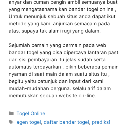
anyar dan cuman pengin ambil semuanya buat
yang mengatasnama kan bandar togel online ,
Untuk menunjuk sebuah situs anda dapat ikuti
metode yang kami anjurkan semacam pada
atas. supaya tak alami rugi yang dalam.
Sejumlah pemain yang bermain pada web
bandar togel yang bisa dipercaya lantaran pasti
dari sisi pembayaran itu jelas sudah serta
automatis terbayarkan , bikin beberapa pemain
nyaman di saat main dalam suatu situs itu ,
begitu yaitu petunjuk dan input dari kami
mudah-mudahan berguna. selalu arif dalam
memutuskan sebuah website on-line.
Kategori
Togel Online
Tag
agen togel
,
daftar bandar togel
,
prediksi