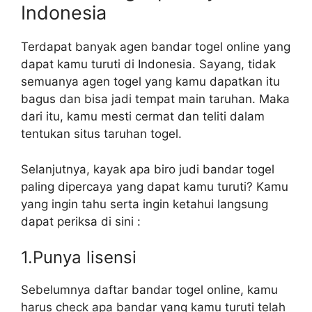
Indonesia
Terdapat banyak agen bandar togel online yang
dapat kamu turuti di Indonesia. Sayang, tidak
semuanya agen togel yang kamu dapatkan itu
bagus dan bisa jadi tempat main taruhan. Maka
dari itu, kamu mesti cermat dan teliti dalam
tentukan situs taruhan togel.
Selanjutnya, kayak apa biro judi bandar togel
paling dipercaya yang dapat kamu turuti? Kamu
yang ingin tahu serta ingin ketahui langsung
dapat periksa di sini :
1.Punya lisensi
Sebelumnya daftar bandar togel online, kamu
harus check apa bandar yang kamu turuti telah