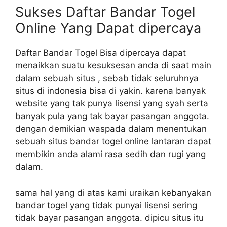
Sukses Daftar Bandar Togel
Online Yang Dapat dipercaya
Daftar Bandar Togel Bisa dipercaya dapat
menaikkan suatu kesuksesan anda di saat main
dalam sebuah situs , sebab tidak seluruhnya
situs di indonesia bisa di yakin. karena banyak
website yang tak punya lisensi yang syah serta
banyak pula yang tak bayar pasangan anggota.
dengan demikian waspada dalam menentukan
sebuah situs bandar togel online lantaran dapat
membikin anda alami rasa sedih dan rugi yang
dalam.
sama hal yang di atas kami uraikan kebanyakan
bandar togel yang tidak punyai lisensi sering
tidak bayar pasangan anggota. dipicu situs itu