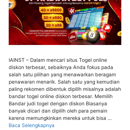
IAINST – Dalam mencari situs Togel online
diskon terbesar, sebaiknya Anda fokus pada
salah satu pilihan yang menawarkan beragam
penawaran menarik. Salah satu yang kemudian
paling rekomen dibentuk dipilih misalnya adalah
bandar togel online diskon terbesar. Memilih
Bandar judi togel dengan diskon Biasanya
banyak dicari dan dipilih oleh para pemain
karena memungkinkan mereka untuk bisa …
Baca Selengkapnya