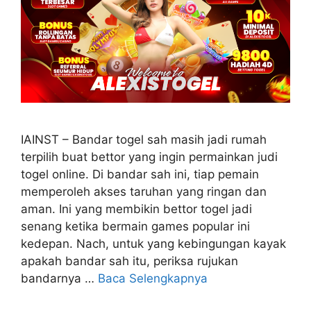
IAINST – Bandar togel sah masih jadi rumah
terpilih buat bettor yang ingin permainkan judi
togel online. Di bandar sah ini, tiap pemain
memperoleh akses taruhan yang ringan dan
aman. Ini yang membikin bettor togel jadi
senang ketika bermain games popular ini
kedepan. Nach, untuk yang kebingungan kayak
apakah bandar sah itu, periksa rujukan
bandarnya …
Baca Selengkapnya