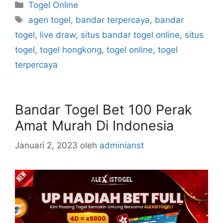
Kategori
Togel Online
Tag
agen togel
,
bandar terpercaya
,
bandar
togel
,
live draw
,
situs bandar togel online
,
situs
togel
,
togel hongkong
,
togel online
,
togel
terpercaya
Bandar Togel Bet 100 Perak
Amat Murah Di Indonesia
Januari 2, 2023
oleh
adminianst