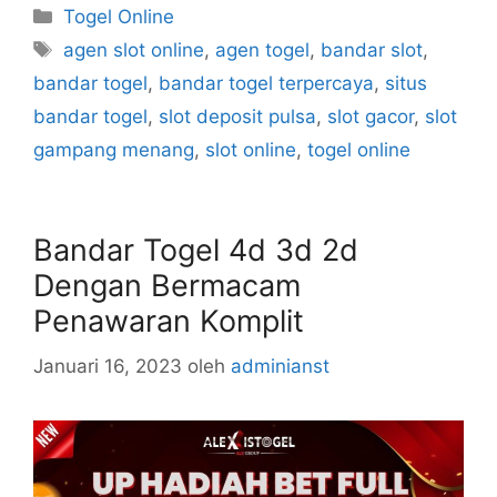
Kategori
Togel Online
Tag
agen slot online
,
agen togel
,
bandar slot
,
bandar togel
,
bandar togel terpercaya
,
situs
bandar togel
,
slot deposit pulsa
,
slot gacor
,
slot
gampang menang
,
slot online
,
togel online
Bandar Togel 4d 3d 2d
Dengan Bermacam
Penawaran Komplit
Januari 16, 2023
oleh
adminianst