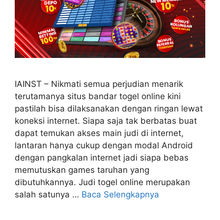
IAINST – Nikmati semua perjudian menarik
terutamanya situs bandar togel online kini
pastilah bisa dilaksanakan dengan ringan lewat
koneksi internet. Siapa saja tak berbatas buat
dapat temukan akses main judi di internet,
lantaran hanya cukup dengan modal Android
dengan pangkalan internet jadi siapa bebas
memutuskan games taruhan yang
dibutuhkannya. Judi togel online merupakan
salah satunya …
Baca Selengkapnya