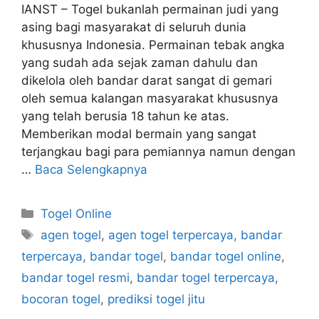
IANST – Togel bukanlah permainan judi yang
asing bagi masyarakat di seluruh dunia
khususnya Indonesia. Permainan tebak angka
yang sudah ada sejak zaman dahulu dan
dikelola oleh bandar darat sangat di gemari
oleh semua kalangan masyarakat khususnya
yang telah berusia 18 tahun ke atas.
Memberikan modal bermain yang sangat
terjangkau bagi para pemiannya namun dengan
…
Baca Selengkapnya
Kategori
Togel Online
Tag
agen togel
,
agen togel terpercaya
,
bandar
terpercaya
,
bandar togel
,
bandar togel online
,
bandar togel resmi
,
bandar togel terpercaya
,
bocoran togel
,
prediksi togel jitu