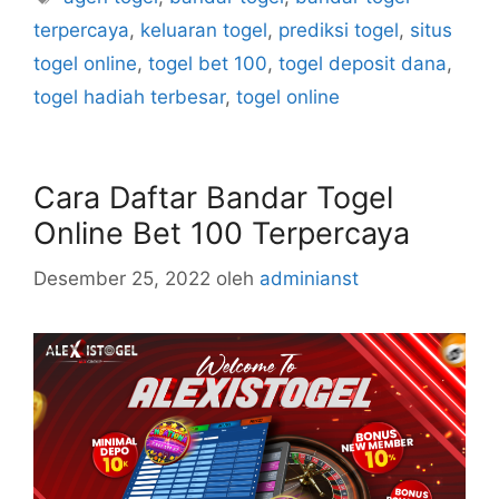
terpercaya
,
keluaran togel
,
prediksi togel
,
situs
togel online
,
togel bet 100
,
togel deposit dana
,
togel hadiah terbesar
,
togel online
Cara Daftar Bandar Togel
Online Bet 100 Terpercaya
Desember 25, 2022
oleh
adminianst