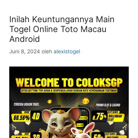
Inilah Keuntungannya Main
Togel Online Toto Macau
Android
Juni 8, 2024
oleh
alexistogel