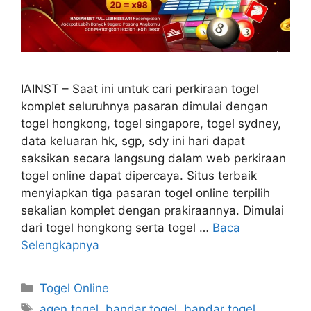
IAINST – Saat ini untuk cari perkiraan togel
komplet seluruhnya pasaran dimulai dengan
togel hongkong, togel singapore, togel sydney,
data keluaran hk, sgp, sdy ini hari dapat
saksikan secara langsung dalam web perkiraan
togel online dapat dipercaya. Situs terbaik
menyiapkan tiga pasaran togel online terpilih
sekalian komplet dengan prakiraannya. Dimulai
dari togel hongkong serta togel …
Baca
Selengkapnya
Kategori
Togel Online
Tag
agen togel
,
bandar togel
,
bandar togel