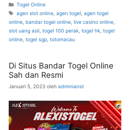
Kategori
Togel Online
Tag
agen slot online
,
agen togel
,
agen togel
online
,
bandar togel online
,
live casino online
,
slot uang asli
,
togel 100 perak
,
togel hk
,
togel
online
,
togel sgp
,
totomacau
Di Situs Bandar Togel Online
Sah dan Resmi
Januari 5, 2023
oleh
adminianst