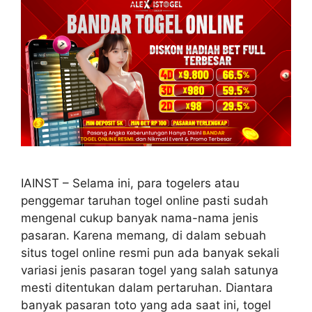
IAINST – Selama ini, para togelers atau
penggemar taruhan togel online pasti sudah
mengenal cukup banyak nama-nama jenis
pasaran. Karena memang, di dalam sebuah
situs togel online resmi pun ada banyak sekali
variasi jenis pasaran togel yang salah satunya
mesti ditentukan dalam pertaruhan. Diantara
banyak pasaran toto yang ada saat ini, togel