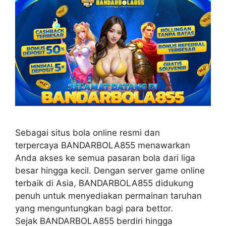
Sebagai situs bola online resmi dan
terpercaya BANDARBOLA855 menawarkan
Anda akses ke semua pasaran bola dari liga
besar hingga kecil. Dengan server game online
terbaik di Asia, BANDARBOLA855 didukung
penuh untuk menyediakan permainan taruhan
yang menguntungkan bagi para bettor.
Sejak BANDARBOLA855 berdiri hingga