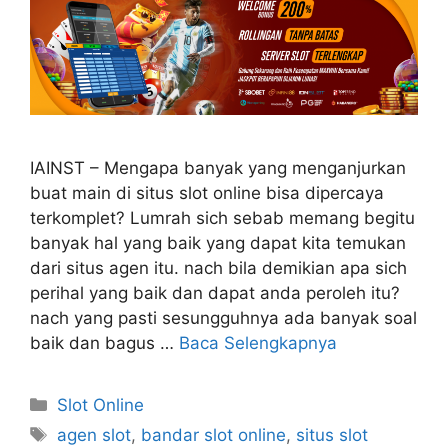
IAINST – Mengapa banyak yang menganjurkan
buat main di situs slot online bisa dipercaya
terkomplet? Lumrah sich sebab memang begitu
banyak hal yang baik yang dapat kita temukan
dari situs agen itu. nach bila demikian apa sich
perihal yang baik dan dapat anda peroleh itu?
nach yang pasti sesungguhnya ada banyak soal
baik dan bagus …
Baca Selengkapnya
Kategori
Slot Online
Tag
agen slot
,
bandar slot online
,
situs slot