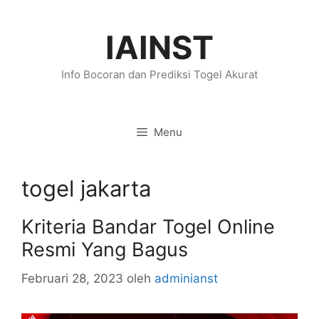
Langsung
ke
IAINST
isi
Info Bocoran dan Prediksi Togel Akurat
Menu
togel jakarta
Kriteria Bandar Togel Online
Resmi Yang Bagus
Februari 28, 2023
oleh
adminianst