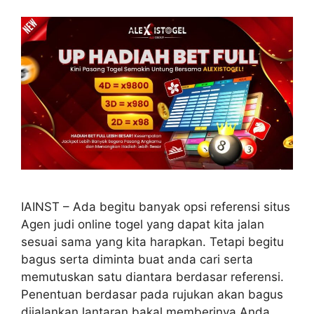
IAINST – Ada begitu banyak opsi referensi situs
Agen judi online togel yang dapat kita jalan
sesuai sama yang kita harapkan. Tetapi begitu
bagus serta diminta buat anda cari serta
memutuskan satu diantara berdasar referensi.
Penentuan berdasar pada rujukan akan bagus
dijalankan lantaran bakal memberinya Anda