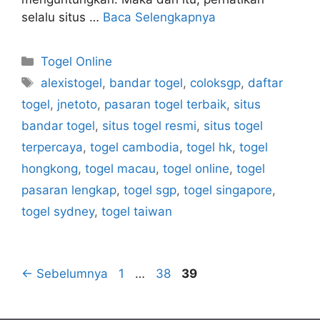
selalu situs …
Baca Selengkapnya
Kategori
Togel Online
Tag
alexistogel
,
bandar togel
,
coloksgp
,
daftar
togel
,
jnetoto
,
pasaran togel terbaik
,
situs
bandar togel
,
situs togel resmi
,
situs togel
terpercaya
,
togel cambodia
,
togel hk
,
togel
hongkong
,
togel macau
,
togel online
,
togel
pasaran lengkap
,
togel sgp
,
togel singapore
,
togel sydney
,
togel taiwan
Halaman
Halaman
Halaman
←
Sebelumnya
1
…
38
39