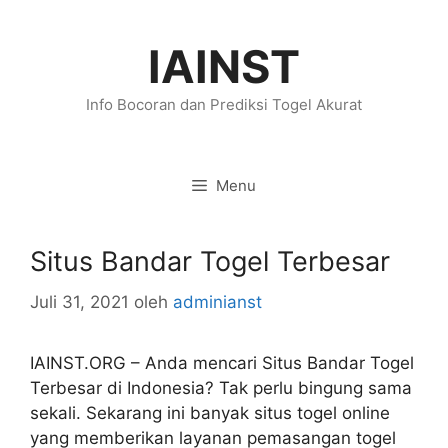
Langsung
ke
IAINST
isi
Info Bocoran dan Prediksi Togel Akurat
Menu
Situs Bandar Togel Terbesar
Juli 31, 2021
oleh
adminianst
IAINST.ORG – Anda mencari Situs Bandar Togel
Terbesar di Indonesia? Tak perlu bingung sama
sekali. Sekarang ini banyak situs togel online
yang memberikan layanan pemasangan togel