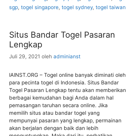
sgp
,
togel singapore
,
togel sydney
,
togel taiwan
Situs Bandar Togel Pasaran
Lengkap
Juli 29, 2021
oleh
adminianst
IAINST.ORG – Togel online banyak diminati oleh
para pecinta togel di Indonesia. Situs Bandar
Togel Pasaran Lengkap tentu akan memberikan
berbagai kemudahan bagi Anda dalam hal
pemasangan taruhan secara online. Jika
memilih situs atau bandar togel yang
mempunyai pasaran yang lengkap, permainan
akan berjalan dengan baik dan lebih
menguntungkan. Maka dari itu, perhatikan