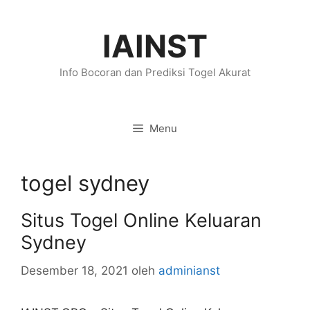
Langsung
ke
IAINST
isi
Info Bocoran dan Prediksi Togel Akurat
Menu
togel sydney
Situs Togel Online Keluaran
Sydney
Desember 18, 2021
oleh
adminianst