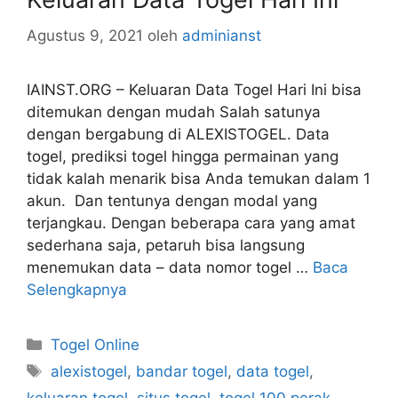
Agustus 9, 2021
oleh
adminianst
IAINST.ORG – Keluaran Data Togel Hari Ini bisa
ditemukan dengan mudah Salah satunya
dengan bergabung di ALEXISTOGEL. Data
togel, prediksi togel hingga permainan yang
tidak kalah menarik bisa Anda temukan dalam 1
akun. Dan tentunya dengan modal yang
terjangkau. Dengan beberapa cara yang amat
sederhana saja, petaruh bisa langsung
menemukan data – data nomor togel …
Baca
Selengkapnya
Kategori
Togel Online
Tag
alexistogel
,
bandar togel
,
data togel
,
keluaran togel
,
situs togel
,
togel 100 perak
,