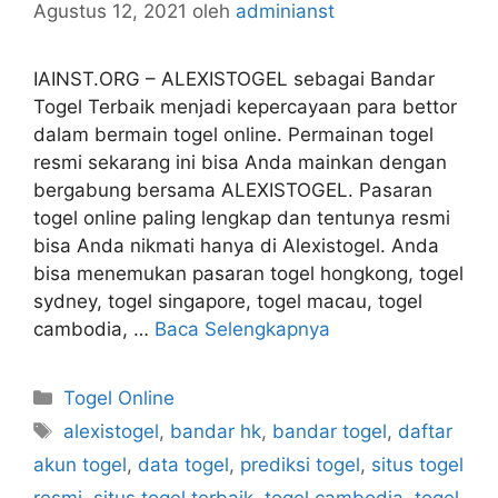
Agustus 12, 2021
oleh
adminianst
IAINST.ORG – ALEXISTOGEL sebagai Bandar
Togel Terbaik menjadi kepercayaan para bettor
dalam bermain togel online. Permainan togel
resmi sekarang ini bisa Anda mainkan dengan
bergabung bersama ALEXISTOGEL. Pasaran
togel online paling lengkap dan tentunya resmi
bisa Anda nikmati hanya di Alexistogel. Anda
bisa menemukan pasaran togel hongkong, togel
sydney, togel singapore, togel macau, togel
cambodia, …
Baca Selengkapnya
Kategori
Togel Online
Tag
alexistogel
,
bandar hk
,
bandar togel
,
daftar
akun togel
,
data togel
,
prediksi togel
,
situs togel
resmi
,
situs togel terbaik
,
togel cambodia
,
togel