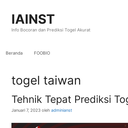
Langsung
ke
IAINST
isi
Info Bocoran dan Prediksi Togel Akurat
Beranda
FOOBIO
togel taiwan
Tehnik Tepat Prediksi T
Januari 7, 2023
oleh
adminianst