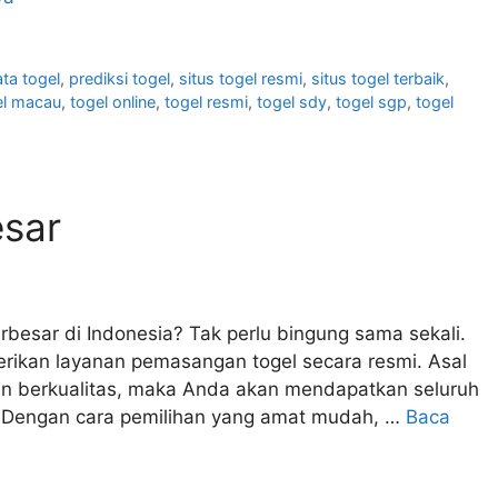
ta togel
,
prediksi togel
,
situs togel resmi
,
situs togel terbaik
,
el macau
,
togel online
,
togel resmi
,
togel sdy
,
togel sgp
,
togel
esar
besar di Indonesia? Tak perlu bingung sama sekali.
erikan layanan pemasangan togel secara resmi. Asal
n berkualitas, maka Anda akan mendapatkan seluruh
Dengan cara pemilihan yang amat mudah, …
Baca