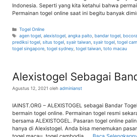
Indonesia. Seperti yang kita ketahui bahwa permain
Permainan togel online saat ini begitu banyak dimi
Kategori
Togel Online
Tag
agen togel
,
alexistogel
,
angka paito
,
bandar togel
,
bocora
prediksi togel
,
situs togel
,
syair taiwan
,
syair togel
,
togel ca
togel singapore
,
togel sydney
,
togel taiwan
,
toto macau
Alexistogel Sebagai Ban
Agustus 12, 2021
oleh
adminianst
IAINST.ORG – ALEXISTOGEL sebagai Bandar Togel 
bermain togel online. Permainan togel resmi sek
bersama ALEXISTOGEL. Pasaran togel online palin
hanya di Alexistogel. Anda bisa menemukan pasara
togel macau, togel cambodia, …
Baca Selengkapn