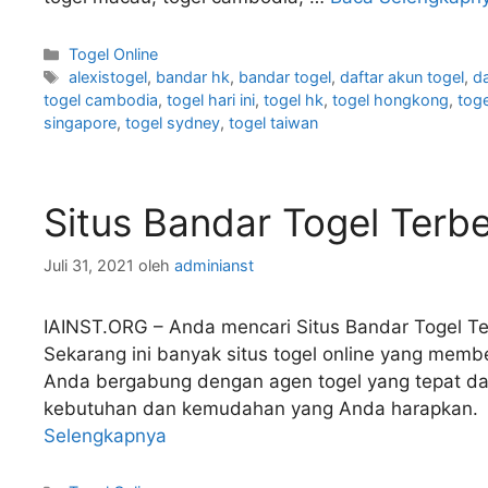
Kategori
Togel Online
Tag
alexistogel
,
bandar hk
,
bandar togel
,
daftar akun togel
,
da
togel cambodia
,
togel hari ini
,
togel hk
,
togel hongkong
,
tog
singapore
,
togel sydney
,
togel taiwan
Situs Bandar Togel Terb
Juli 31, 2021
oleh
adminianst
IAINST.ORG – Anda mencari Situs Bandar Togel Ter
Sekarang ini banyak situs togel online yang memb
Anda bergabung dengan agen togel yang tepat da
kebutuhan dan kemudahan yang Anda harapkan. 
Selengkapnya