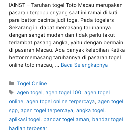
IAINST – Taruhan togel Toto Macau merupakan
pasaran terpopuler yang saat ini ramai diikuti
para bettor pecinta judi toge. Pada togelers
Sekarang ini dapat memasang taruhannya
dengan sangat mudah dan tidak perlu takut
terlambat pasang angka, yaitu dengan bermain
di pasaran Macau. Ada banyak kelebihan Ketika
bettor memasang taruhannya di pasaran togel
online toto macau, …
Baca Selengkapnya
Kategori
Togel Online
Tag
agen togel
,
agen togel 100
,
agen togel
online
,
agen togel online terpercaya
,
agen togel
sgp
,
agen togel terpercaya
,
angka togel
,
aplikasi togel
,
bandar togel aman
,
bandar togel
hadiah terbesar